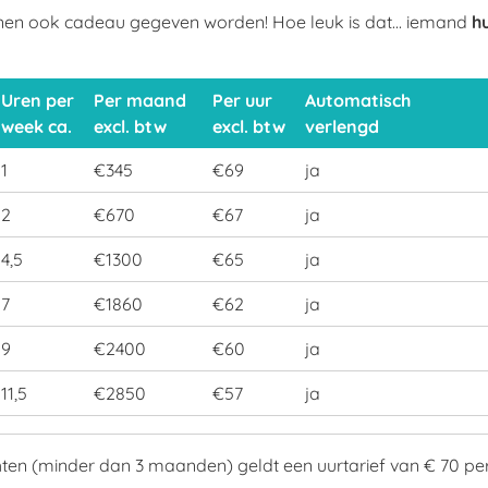
en ook cadeau gegeven worden! Hoe leuk is dat... iemand
h
Uren per
Per maand
Per uur
Automatisch
week ca.
excl. btw
excl. btw
verlengd
1
€345
€69
ja
2
€670
€67
ja
4,5
€1300
€65
ja
7
€1860
€62
ja
9
€2400
€60
ja
11,5
€2850
€57
ja
hten (minder dan 3 maanden) geldt een uurtarief van € 70 per 