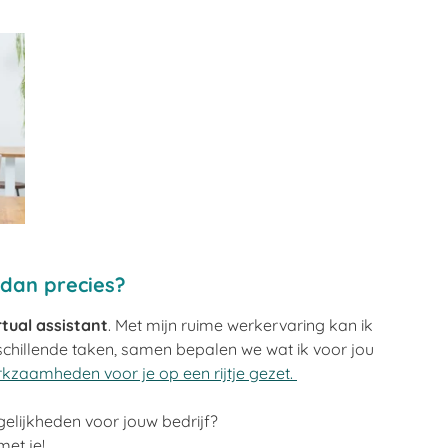
 dan precies?
rtual assistant
. Met mijn ruime werkervaring kan ik
schillende taken, samen bepalen we wat ik voor jou
rkzaamheden voor je op een rijtje gezet.
gelijkheden
voor jouw bedrijf
?
et je!