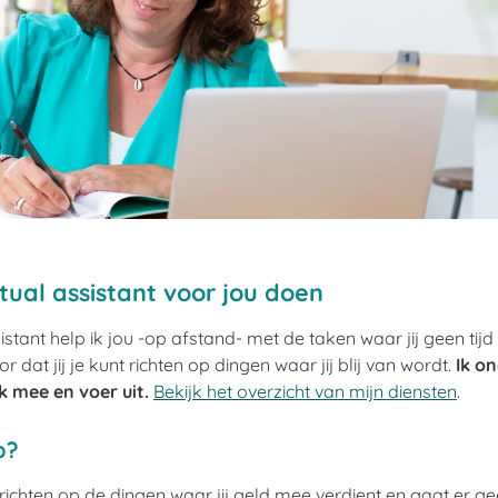
irtual assistant voor jou doen
sistant help ik jou -op afstand- met de taken waar jij geen tijd
r dat jij je kunt richten op dingen waar jij blij van wordt.
Ik o
k mee en voer uit.
Bekijk het overzicht van mijn diensten
.
p?
e richten op de dingen waar jij geld mee verdient en gaat er ge