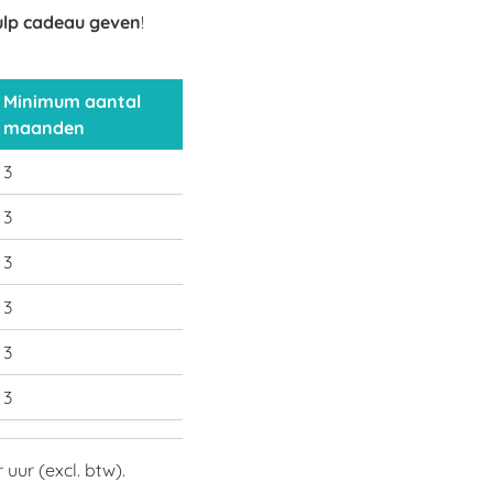
ulp cadeau geven
!
Minimum aantal
maanden
3
3
3
3
3
3
uur (excl. btw).