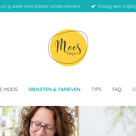
kun jij weer met plezier ondernemen!
Vraag een vrijbl
IS MOOS
DIENSTEN & TARIEVEN
TIPS
FAQ
C