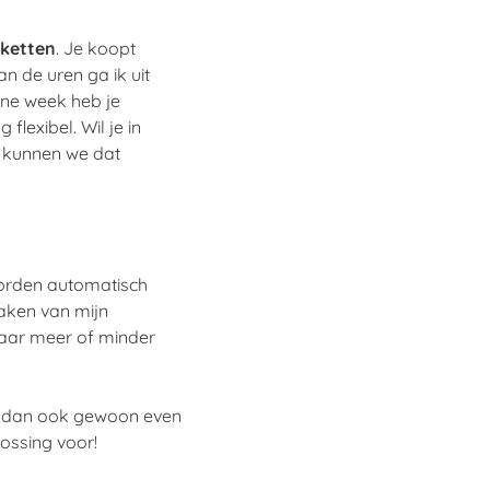
kketten
. Je koopt
n de uren ga ik uit
ene week heb je
lexibel. Wil je in
 kunnen we dat
orden automatisch
maken van mijn
maar meer of minder
em dan ook gewoon even
ossing voor!