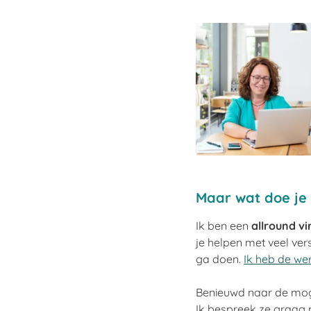
Maar wat doe je
Ik ben een
allround vi
je helpen met veel ver
ga doen.
Ik heb de we
Benieuwd naar de mo
Ik bespreek ze graag m