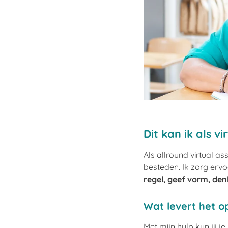
Dit kan ik als v
Als allround virtual as
besteden. Ik zorg ervoo
regel, geef vorm, den
Wat levert het o
Met mijn hulp kun jij j