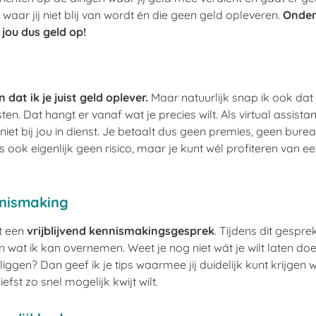
waar jij niet blij van wordt én die geen geld opleveren.
Onder
 jou dus geld op!
 dat ik je juist geld oplever.
Maar natuurlijk snap ik ook dat j
sten.
Dat hangt er vanaf wat je precies wilt.
Als virtual assistant
niet bij jou in dienst. Je betaalt dus geen premies, geen bu
us ook eigenlijk geen risico, maar je kunt wél profiteren van 
nnismaking
t een
vrijblijvend kennismakingsgesprek
. Tijdens dit gesp
 en wat ik kan overnemen. Weet je nog niet wát je wilt laten do
liggen? Dan geef ik je tips waarmee jij duidelijk kunt krijgen
iefst zo snel mogelijk kwijt wilt.