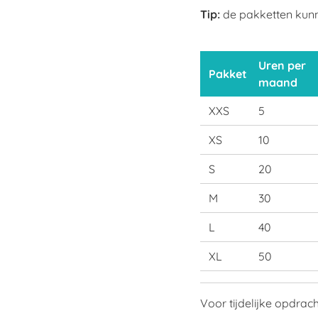
Tip:
de pakketten kunn
Uren per
Pakket
maand
XXS
5
XS
10
S
20
M
30
L
40
XL
50
Voor tijdelijke opdrac