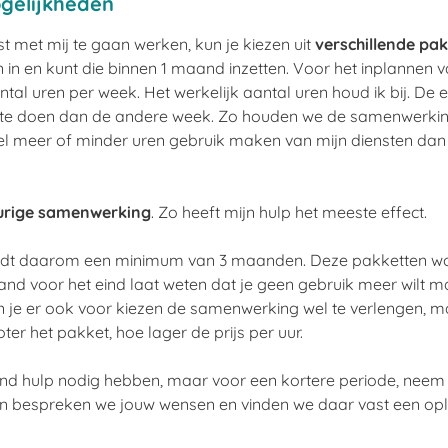
gelijkheden
st met mij te gaan werken, kun je
kiezen uit
verschillende pa
 in en kunt die binnen 1 maand inzetten. Voor het inplannen va
al uren per week. Het werkelijk aantal uren houd ik bij. De 
 te doen dan de andere week. Zo houden we de samenwerking f
l meer of minder uren gebruik maken van mijn diensten dan
urige samenwerking
. Zo heeft mijn hulp het meeste effect.
ldt daarom een minimum van 3 maanden. Deze pakketten w
aand voor het eind laat weten dat je geen gebruik meer wilt 
kun je er ook voor kiezen de samenwerking wel te verlengen, 
er het pakket, hoe lager de prijs per uur.
end hulp nodig hebben, maar voor een kortere periode, ne
an bespreken we jouw wensen en vinden we daar vast een opl