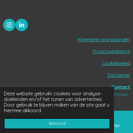
I
L
n
i
s
n
Algemene voorwaarden
t
k
a
e
Privacyverklaring
g
d
r
I
Cookiebeleid
a
n
m
Disclaimer
Contact
Deze website gebruikt cookies voor analyse-
© 2020-2026 Moos helpt - Moniek Dollekens | Fotografie Moniek:
doeleinden en/of het tonen van advertenties.
Billie-Jo Krul
Door gebruik te blijven maken van de site gaat u
hiermee akkoord.
Akkoord
E-mailadres
Telefoonnummer
WhatsApp