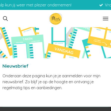
met plezier ondernemen!
Vraag een vrijblijve
Ga
direct
naar
de
hoofdinhoud
Nieuwsbrief
Onderaan deze pagina kun je je aanmelden voor mijn
nieuwsbrief. Zo blijf je op de hoogte en ontvang je
regelmatig tips en aanbiedingen.